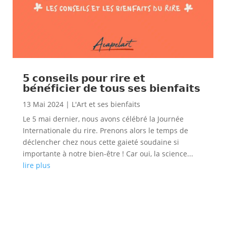
𝟱 𝗰𝗼𝗻𝘀𝗲𝗶𝗹𝘀 𝗽𝗼𝘂𝗿 𝗿𝗶𝗿𝗲 𝗲𝘁
𝗯𝗲́𝗻𝗲́𝗳𝗶𝗰𝗶𝗲𝗿 𝗱𝗲 𝘁𝗼𝘂𝘀 𝘀𝗲𝘀 𝗯𝗶𝗲𝗻𝗳𝗮𝗶𝘁𝘀
13 Mai 2024
|
L'Art et ses bienfaits
Le 5 mai dernier, nous avons célébré la Journée
Internationale du rire. Prenons alors le temps de
déclencher chez nous cette gaieté soudaine si
importante à notre bien-être ! Car oui, la science...
lire plus