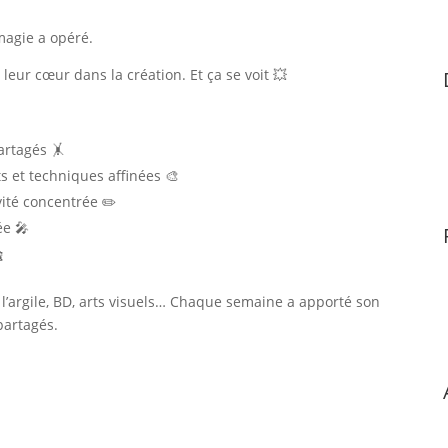
 magie a opéré.
 leur cœur dans la création. Et ça se voit 💥
partagés 🤸
s et techniques affinées 🎨
vité concentrée ✏️
ée 🎤

 l’argile, BD, arts visuels… Chaque semaine a apporté son
partagés.