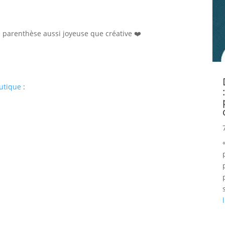
e parenthèse aussi joyeuse que créative ❤️
utique
: