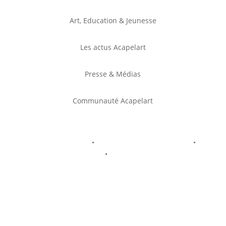
Art, Education & Jeunesse
Les actus Acapelart
Presse & Médias
Communauté Acapelart
Mentions légales
•
Politique de confidentialité
•
Politique de cookies
•
Conditions générales de
vente