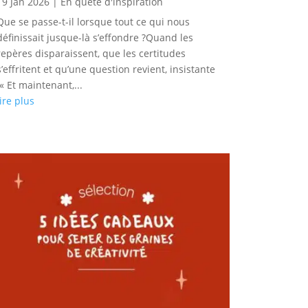
19 Jan 2026
|
En quête d'inspiration
Que se passe-t-il lorsque tout ce qui nous
définissait jusque-là s’effondre ?Quand les
repères disparaissent, que les certitudes
s’effritent et qu’une question revient, insistante
:« Et maintenant,...
lire plus