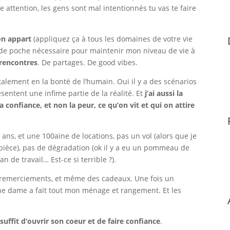
e attention, les gens sont mal intentionnés tu vas te faire
mon appart
(appliquez ça à tous les domaines de votre vie
t de poche nécessaire pour maintenir mon niveau de vie à
 rencontres
. De partages. De good vibes.
ntalement en la bonté de l’humain. Oui il y a des scénarios
résentent une infime partie de la réalité. Et
j’ai aussi la
a confiance, et non la peur, ce qu’on vit et qui on attire
ans, et une 100aine de locations, pas un vol (alors que je
 pièce), pas de dégradation (ok il y a eu un pommeau de
 de travail… Est-ce si terrible ?).
es remerciements, et même des cadeaux. Une fois un
ne dame a fait tout mon ménage et rangement. Et les
l suffit d’ouvrir son coeur et de faire confiance
.