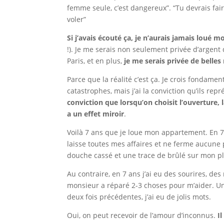
femme seule, c’est dangereux”. “Tu devrais fair
voler”
Si j’avais écouté ça, je n’aurais jamais loué 
!). Je me serais non seulement privée d’argen
Paris, et en plus,
je me serais privée de belles
Parce que la réalité c’est ça. Je crois fondame
catastrophes, mais j’ai la conviction qu’ils rep
conviction que lorsqu’on choisit l’ouverture, l
a un effet miroir
.
Voilà 7 ans que je loue mon appartement. En 7 
laisse toutes mes affaires et ne ferme aucune
douche cassé et une trace de brûlé sur mon plan
Au contraire, en 7 ans j’ai eu des sourires, d
monsieur a réparé 2-3 choses pour m’aider. U
deux fois précédentes, j’ai eu de jolis mots.
Oui, on peut recevoir de l’amour d’inconnus.
I