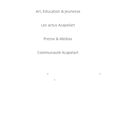
Art, Education & Jeunesse
Les actus Acapelart
Presse & Médias
Communauté Acapelart
Mentions légales
•
Politique de confidentialité
•
Politique de cookies
•
Conditions générales de
vente