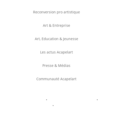
Reconversion pro artistique
Art & Entreprise
Art, Education & Jeunesse
Les actus Acapelart
Presse & Médias
Communauté Acapelart
Mentions légales
•
Politique de confidentialité
•
Politique de cookies
•
Conditions générales de
vente