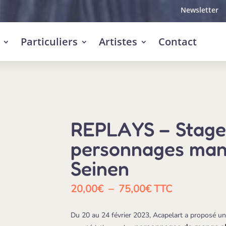
Newsletter
Particuliers
Artistes
Contact
REPLAYS – Stage d
personnages mang
Seinen
Plage
20,00
€
–
75,00
€
TTC
de
prix :
Du 20 au 24 février 2023, Acapelart a proposé un 
20,00€