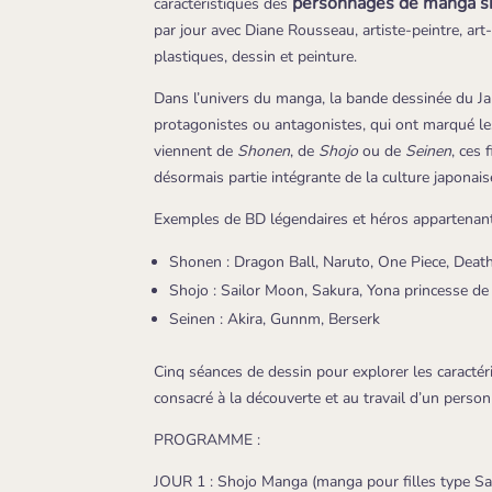
personnages de manga sh
caractéristiques des
à
par jour avec Diane Rousseau, artiste-peintre, art-
75,00€
plastiques, dessin et peinture.
Dans l’univers du manga, la bande dessinée du Ja
protagonistes ou antagonistes, qui ont marqué les
viennent de
Shonen
, de
Shojo
ou de
Seinen
, ces
désormais partie intégrante de la culture japonais
Exemples de BD légendaires et héros appartenant
Shonen : Dragon Ball, Naruto, One Piece, Dea
Shojo : Sailor Moon, Sakura, Yona princesse de 
Seinen : Akira, Gunnm, Berserk
Cinq séances de dessin pour explorer les caractér
consacré à la découverte et au travail d’un pers
PROGRAMME :
JOUR 1 : Shojo Manga (manga pour filles type Sa