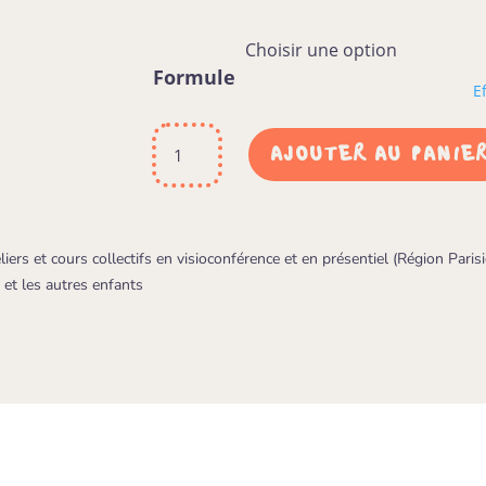
Formule
E
quantité
AJOUTER AU PANIE
de
REPLAYS
-
Stage
de
s et cours collectifs en visioconférence et en présentiel (Région Parisien
dessin
r et les autres enfants
:
les
personnages
manga
Shonen,
Shojo,
Seinen