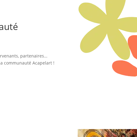
auté
tervenants, partenaires…
r la communauté Acapelart !