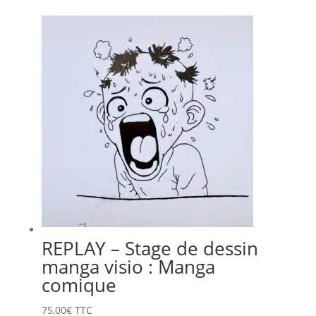
prix :
20,00€
à
75,00€
REPLAY – Stage de dessin
manga visio : Manga
comique
75,00
€
TTC