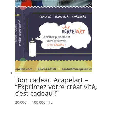
Bon cadeau Acapelart –
“Exprimez votre créativité,
c’est cadeau !”
Plage
20,00
€
–
100,00
€
TTC
de