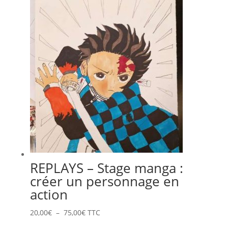
20,00€
à
75,00€
REPLAYS – Stage manga :
créer un personnage en
action
Plage
20,00
€
–
75,00
€
TTC
de