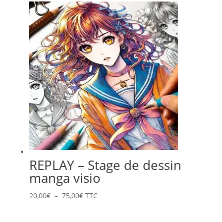
prix :
20,00€
à
100,00€
REPLAY – Stage de dessin
manga visio
Plage
20,00
€
–
75,00
€
TTC
de
prix :