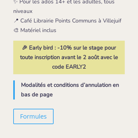
✨ Pour les ados 14+ et les adultes, tous
niveaux
📍 Café Librairie Points Communs à Villejuif
🎨 Matériel inclus
🎉 Early bird : -10% sur le stage pour
toute inscription avant le
2 août
avec le
code EARLY2
Modalités et conditions d’annulation en
bas de page
Formules