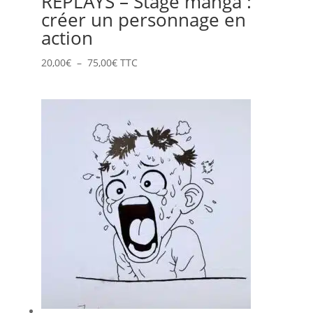
REPLAYS – Stage manga :
créer un personnage en
action
Plage
20,00
€
–
75,00
€
TTC
de
prix :
20,00€
à
75,00€