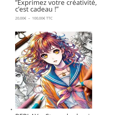
“Exprimez votre créativité,
c’est cadeau !”
Plage
20,00
€
–
100,00
€
TTC
de
prix :
20,00€
à
100,00€