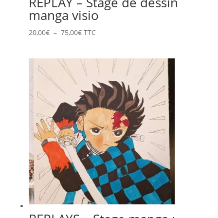
REPLAY – Stage de dessin
manga visio
Plage
20,00
€
–
75,00
€
TTC
de
prix :
20,00€
à
75,00€